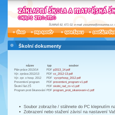
ŠUMNÁ 92, 671 02; e-mail: zssumna@zssumna.cz; tel
Školní dokumenty
název
typ
soubor
Plán práce 2013/14
PDF
p2013_14.pdf
Výr. zpráva 2012/13
PDF
vz_2012-13.pdf
Výr. zpr. o hosp. 2012
PDF
vyrzprhosp_2012.pdf
Preventivní program
PDF
preventivni_program-v1.pdf
Školní řád ZŠ
PDF
skolni_rad_zs-v1.pdf
Program proti šikanování
PDF
program_proti_sikanovani-v1.pdf
Soubor zobrazíte / stáhnete do PC klepnutím n
Zobrazení nebo stažení závisí na nastavení Vaš