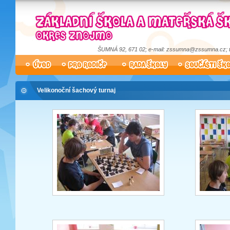
ŠUMNÁ 92, 671 02; e-mail: zssumna@zssumna.cz; tel
Velikonoční šachový turnaj